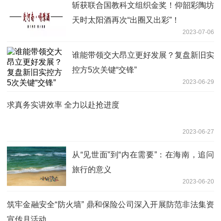
斩获联合国教科文组织金奖！仰韶彩陶坊
天时太阳酒再次“出圈又出彩”！
2023-07-06
谁能带领交大昂立更好发展？复盘新旧实
控方5次关键“交锋”
2023-06-29
求真务实讲效率 全力以赴抢进度
2023-06-27
从“见世面”到“内在需要”：在海南，追问
旅行的意义
2023-06-20
筑牢金融安全“防火墙” 鼎和保险公司深入开展防范非法集资
宣传月活动