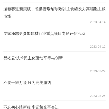
湿粮赛道新突破，雀巢普瑞纳珍致以主食罐发力高端湿主粮
市场
2023-04-14
专家潘志勇参加建材行业重点项目专题评估活动
2023-04-12
易搭云:技术民主化驱动平等与创新
2023-03-29
不畏千难万险 只为完美履约
2023-03-25
不忘初心踏新程 牢记荣光再奋进