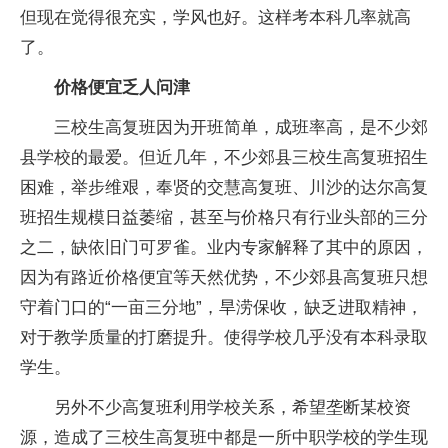
但现在觉得很充实，学风也好。这样考本科几率就高
了。
价格便宜乏人问津
三校生高复班因为开班简单，成班率高，是不少郊
县学校的最爱。但近几年，不少郊县三校生高复班招生
困难，举步维艰，奉贤的交慧高复班、川沙的达尔高复
班招生规模日益萎缩，甚至与价格只有行业头部的三分
之二，缺依旧门可罗雀。业内专家解释了其中的原因，
因为有路近价格便宜等天然优势，不少郊县高复班只想
守着门口的“一亩三分地”，旱涝保收，缺乏进取精神，
对于教学质量的打磨提升。使得学校几乎没有本科录取
学生。
另外不少高复班利用学校关系，希望垄断某校资
源，造成了三校生高复班中都是一所中职学校的学生现