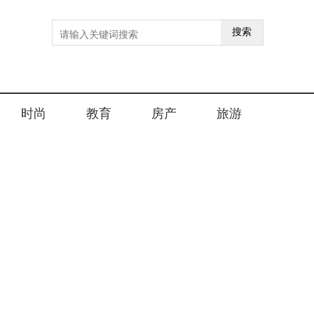
搜索
时尚
教育
房产
旅游
热门文章
非遗何以“破圈”？黄河之
礼中有一份答案
河南开封联合腾讯文旅打
造“老家河南 黄河之礼”北