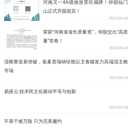
河南又一4A级旅游景区揭牌！仰韶仙门
山正式开园迎宾！
2023-04-20
荣获“河南省省长质量奖”，仰韶交出“高质
量”答卷！
2023-04-15
湿粮赛道新突破，雀巢普瑞纳珍致以主食罐发力高端湿主粮
市场
2023-04-14
易搭云:技术民主化驱动平等与创新
2023-03-29
不畏千难万险 只为完美履约