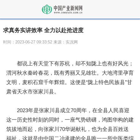
求真务实讲效率 全力以赴抢进度
时间：2023-06-27 09:33:52 来源：实况网
都说上有天堂下有苏杭，却不知陇上也有好风光；
渭河秋水秦岭春花，既有秀丽又见雄壮。大地湾里孕育
文明，麦积石窟千年辉煌。这便是“陇上特色民族县”甘
肃省天水市张家川县。
2023年是张家川县成立70周年，在全县人民喜迎
这一历史性时刻的同时，一座气势磅礴，鸿图华构的建
筑拔地而起，向张家川70华诞献礼，也为全县百姓送
福祉，这就是由中国二冶承建的全县唯一一所中医类综