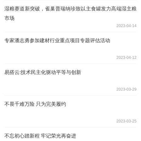
湿粮赛道新突破，雀巢普瑞纳珍致以主食罐发力高端湿主粮
市场
2023-04-14
专家潘志勇参加建材行业重点项目专题评估活动
2023-04-12
易搭云:技术民主化驱动平等与创新
2023-03-29
不畏千难万险 只为完美履约
2023-03-25
不忘初心踏新程 牢记荣光再奋进